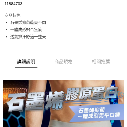
超商取貨付款
11884703
LINE Pay
商品特色
Apple Pay
石墨烯抑菌乾爽不悶
一體成形貼合無痕
街口支付
透氣排汗舒適一整天
悠遊付
ATM付款
詳細說明
商品規格
相關推薦
運送方式
全家取貨付款
每筆NT$65，滿NT$399(含以上)免運費
7-11取貨付款
每筆NT$65，滿NT$399(含以上)免運費
宅配
每筆NT$100，滿NT$399(含以上)免運費