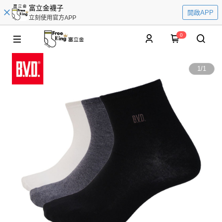
富立金襪子
開啟APP
立刻使用官方APP
0
1
/
1