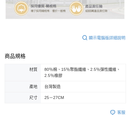
顯示電腦版詳細說明
商品規格
材質
80％棉、15％聚酯纖維、2.5％彈性纖維、
2.5％橡膠
產地
台灣製造
尺寸
25－27CM
客服