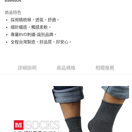
6564804
LINE Pay
商品特色
Apple Pay
採用精梳棉，透氣、舒適。
細針織造，觸感柔軟。
街口支付
專屬BVD刺繡-識別品牌。
悠遊付
全程台灣製造，好品質、好安心。
ATM付款
運送方式
詳細說明
商品規格
相關推薦
全家取貨付款
每筆NT$65，滿NT$399(含以上)免運費
7-11取貨付款
每筆NT$65，滿NT$399(含以上)免運費
宅配
每筆NT$100，滿NT$399(含以上)免運費