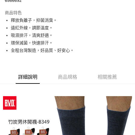
6566692
LINE Pay
商品特色
Apple Pay
釋放負離子，抑菌消臭。
遠紅外線，調節溫度。
街口支付
吸濕排汗，清爽舒適。
悠遊付
環保滅菌，快速排汗。
全程台灣製造，好品質、好安心。
ATM付款
運送方式
全家取貨付款
詳細說明
商品規格
相關推薦
每筆NT$65，滿NT$399(含以上)免運費
7-11取貨付款
每筆NT$65，滿NT$399(含以上)免運費
宅配
每筆NT$100，滿NT$399(含以上)免運費