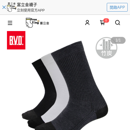
富立金襪子
開啟APP
立刻使用官方APP
0
1
/
1