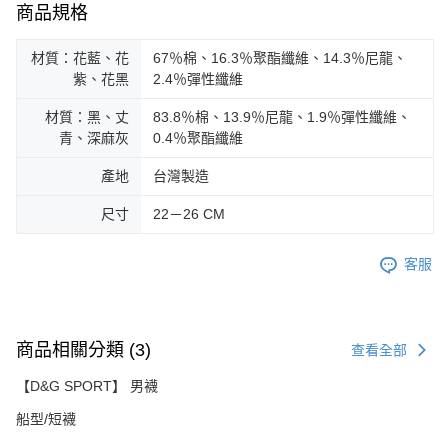
商品規格
材質：花藍、花
67％棉、16.3％聚酯纖維、14.3％尼龍、
紫、花黑
2.4％彈性纖維
材質：黑、丈
83.8％棉、13.9％尼龍、1.9％彈性纖維、
青、深麻灰
0.4％聚酯纖維
產地
台灣製造
尺寸
22－26 CM
客服
商品相關分類 (3)
查看全部
【D&G SPORT】 男襪
船型/短襪