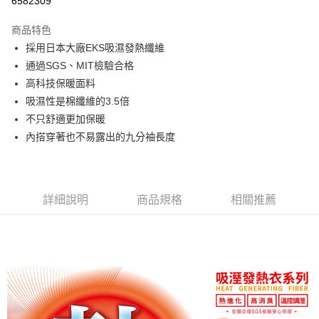
6582309
LINE Pay
商品特色
Apple Pay
採用日本大廠EKS吸濕發熱纖維
通過SGS、MIT檢驗合格
街口支付
高科技保暖面料
悠遊付
吸濕性是棉纖維的3.5倍
不只舒適更加保暖
ATM付款
內搭穿著也不易露出的九分袖長度
運送方式
全家取貨付款
詳細說明
商品規格
相關推薦
每筆NT$65，滿NT$399(含以上)免運費
7-11取貨付款
每筆NT$65，滿NT$399(含以上)免運費
宅配
每筆NT$100，滿NT$399(含以上)免運費