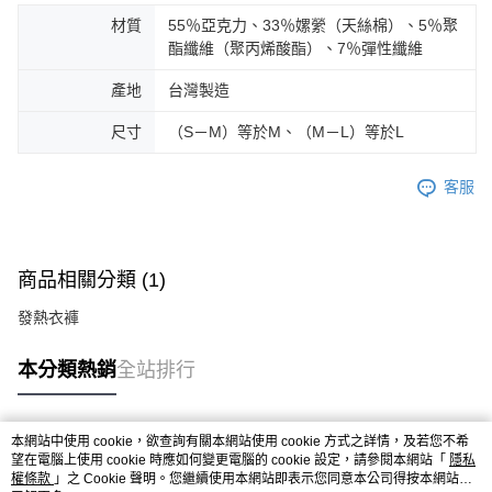
材質
55％亞克力、33％嫘縈（天絲棉）、5％聚
酯纖維（聚丙烯酸酯）、7％彈性纖維
產地
台灣製造
尺寸
（S－M）等於M、（M－L）等於L
客服
商品相關分類 (1)
發熱衣褲
本分類熱銷
全站排行
本網站中使用 cookie，欲查詢有關本網站使用 cookie 方式之詳情，及若您不希
熱門標籤
望在電腦上使用 cookie 時應如何變更電腦的 cookie 設定，請參閱本網站「
隱私
權條款
」之 Cookie 聲明。您繼續使用本網站即表示您同意本公司得按本網站使