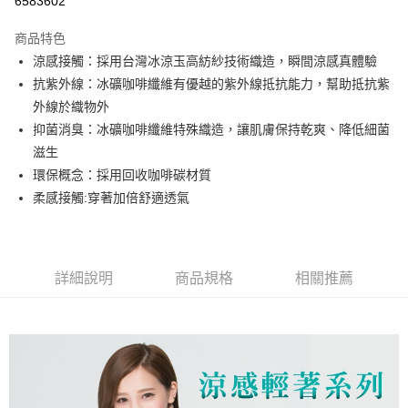
6583602
LINE Pay
商品特色
Apple Pay
涼感接觸：採用台灣冰涼玉高紡紗技術織造，瞬間涼感真體驗
抗紫外線：冰礦咖啡纖維有優越的紫外線抵抗能力，幫助抵抗紫
街口支付
外線於織物外
悠遊付
抑菌消臭：冰礦咖啡纖維特殊織造，讓肌膚保持乾爽、降低細菌
滋生
ATM付款
環保概念：採用回收咖啡碳材質
柔感接觸:穿著加倍舒適透氣
運送方式
全家取貨付款
每筆NT$65，滿NT$399(含以上)免運費
詳細說明
商品規格
相關推薦
7-11取貨付款
每筆NT$65，滿NT$399(含以上)免運費
宅配
每筆NT$100，滿NT$399(含以上)免運費