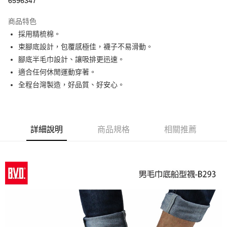
6596347
LINE Pay
商品特色
Apple Pay
採用精梳棉。
束腳底設計，包覆感極佳，襪子不易滑動。
街口支付
腳底半毛巾設計、讓吸排更迅速。
悠遊付
適合任何休閒運動穿著。
全程台灣製造，好品質、好安心。
ATM付款
運送方式
全家取貨付款
詳細說明
商品規格
相關推薦
每筆NT$65，滿NT$399(含以上)免運費
7-11取貨付款
每筆NT$65，滿NT$399(含以上)免運費
宅配
每筆NT$100，滿NT$399(含以上)免運費