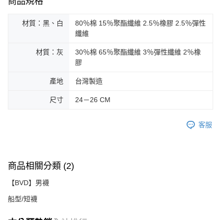
商品規格
材質：黑、白
80％棉 15％聚酯纖維 2.5％橡膠 2.5％彈性
纖維
材質：灰
30％棉 65％聚酯纖維 3％彈性纖維 2％橡
膠
產地
台灣製造
尺寸
24－26 CM
客服
商品相關分類 (2)
【BVD】男襪
船型/短襪