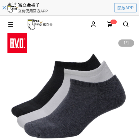
富立金襪子
開啟APP
立刻使用官方APP
0
1
/
1