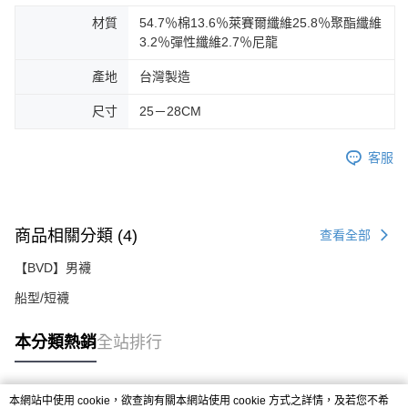
材質
54.7％棉13.6％萊賽爾纖維25.8％聚酯纖維
3.2％彈性纖維2.7％尼龍
產地
台灣製造
尺寸
25－28CM
客服
商品相關分類 (4)
查看全部
【BVD】男襪
船型/短襪
本分類熱銷
全站排行
本網站中使用 cookie，欲查詢有關本網站使用 cookie 方式之詳情，及若您不希