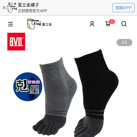
富立金襪子
開啟APP
立刻使用官方APP
0
1
/
1